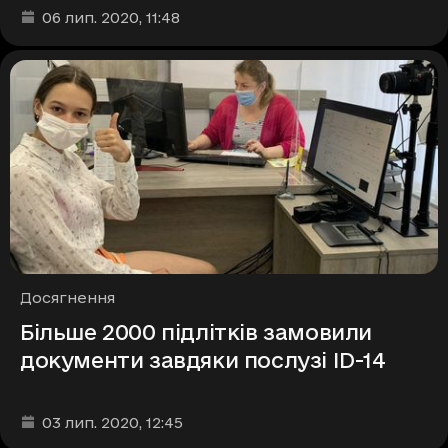
Дата та час публікації
:
06 лип. 2020
, 11:48
Рубрики
Досягнення
Більше 2000 підлітків замовили
документи завдяки послузі ID-14
Дата та час публікації
:
03 лип. 2020
, 12:45