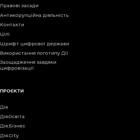
Правові засади
Антикорупційна діяльність
Контакти
Цілі
Шрифт цифрової держави
Використання логотипу Дії
Заощадження завдяки
цифровізації
ПРОЄКТИ
Дія
Дія.Освіта
Дія.Бізнес
Дія.City