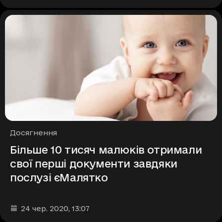
Рубрики
Досягнення
Більше 10 тисяч малюків отримали
свої перші документи завдяки
послузі єМалятко
Дата та час публікації
:
24 чер. 2020
, 13:07