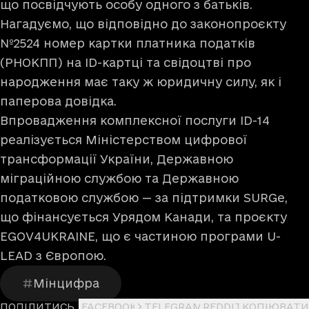
що посвідчують особу одного з батьків.
Нагадуємо, що відповідно до законопроєкту
№2524 номер картки платника податків
(РНОКПП) на ID-картці та свідоцтві про
народження має таку ж юридичну силу, як і
паперова довідка.
Впровадження комплексної послуги ID-14
реалізується Міністерством цифрової
трансформації України, Державною
міграційною службою та Державною
податковою службою — за підтримки SURGe,
що фінансується Урядом Канади, та проєкту
EGOV4UKRAINE, що є частиною програми U-
LEAD з Європою.
Мінцифра
ПОДІЛИТИСЬ
FACEBOOK
X
TELEGRAM
REDDIT
КОПІЮВАТИ