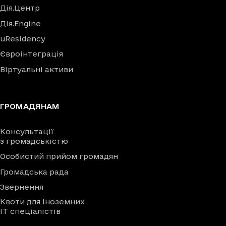
Дія.Центр
Дія.Engine
uResidency
Євроінтеграція
Віртуальні активи
ГРОМАДЯНАМ
Консультації
з громадськістю
Особистий прийом громадян
Громадська рада
Звернення
Квоти для іноземних
IT спеціалістів