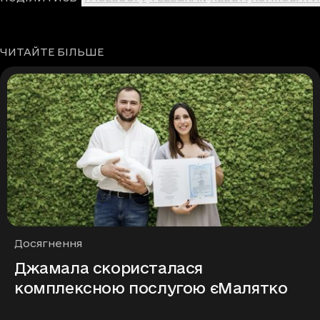
ЧИТАЙТЕ БІЛЬШЕ
Рубрики
Досягнення
Джамала скористалася
комплексною послугою єМалятко