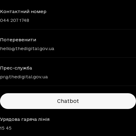
Контактний номер
044 207 1748
Потеревенити
hello@thedigital.gov.ua
Прес-служба
pr@thedigital.gov.ua
Chatbots
Chatbot
Урядова гаряча лінія
15 45