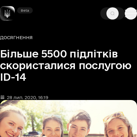
Beta
Beta
—
—
ГОЛОВНА
НОВИНИ
ДОСЯГНЕННЯ
Рубрики
ДОСЯГНЕННЯ
Більше 5500 підлітків
скористалися послугою
ID-14
28 лип. 2020
, 16:19
Дата та час публікації
: