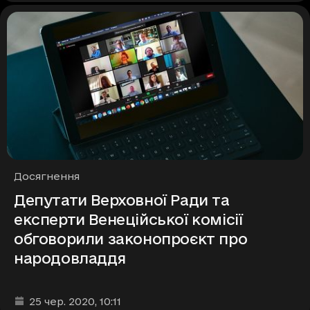
Рубрики
Досягнення
Депутати Верховної Ради та
експерти Венеційської комісії
обговорили законопроєкт про
народовладдя
Дата та час публікації
:
25 чер. 2020
, 10:11