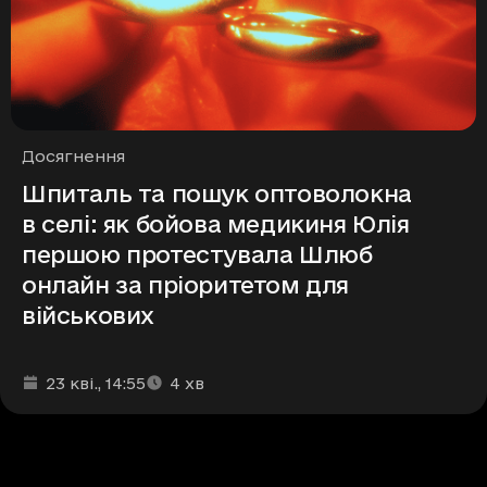
Рубрики
Досягнення
Шпиталь та пошук оптоволокна
в селі: як бойова медикиня Юлія
першою протестувала Шлюб
онлайн за пріоритетом для
військових
Дата та час публікації
Час читання
:
:
23 кві.
, 14:55
4
хв