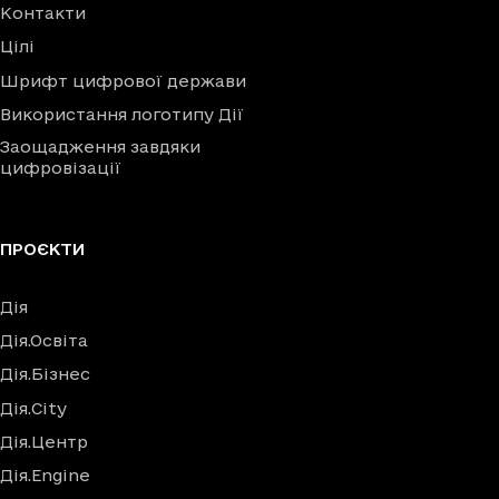
Контакти
Цілі
Шрифт цифрової держави
Використання логотипу Дії
Заощадження завдяки
цифровізації
ПРОЄКТИ
Дія
Дія.Освіта
Дія.Бізнес
Дія.City
Дія.Центр
Дія.Engine