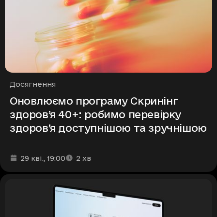
Рубрики
Досягнення
Оновлюємо програму Скринінг
здоров’я 40+: робимо перевірку
здоров’я доступнішою та зручнішою
Дата та час публікації
Час читання
:
:
29 кві.
, 19:00
2
хв