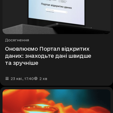
Рубрики
Досягнення
Оновлюємо Портал відкритих
даних: знаходьте дані швидше
та зручніше
Дата та час публікації
Час читання
:
:
23 кві.
, 17:40
2
хв