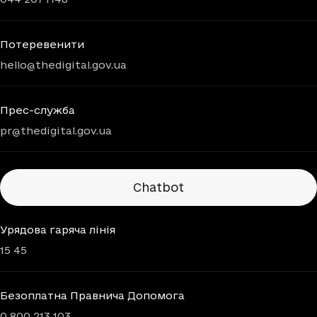
Потеревенити
hello@thedigital.gov.ua
Прес-служба
pr@thedigital.gov.ua
Chatbots
Chatbot
Урядова гаряча лінія
15 45
Безоплатна Правнича Допомога
0 800 213 103