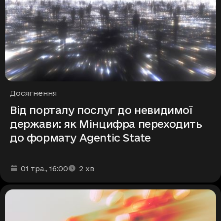
Рубрики
Досягнення
Від порталу послуг до невидимої
держави: як Мінцифра переходить
до формату Agentic State
Дата та час публікації
Час читання
:
:
01 тра.
, 16:00
2
хв