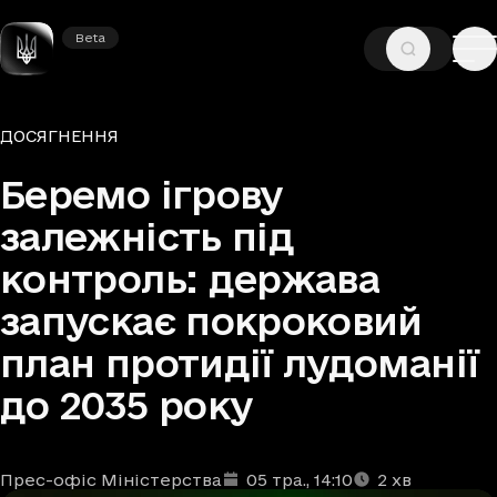
Beta
Beta
—
—
ГОЛОВНА
НОВИНИ
ДОСЯГНЕННЯ
Рубрики
ДОСЯГНЕННЯ
Беремо ігрову
залежність під
контроль: держава
запускає покроковий
план протидії лудоманії
до 2035 року
Прес-офіс Міністерства
05 тра.
, 14:10
2
хв
Автори
Дата та час публікації
Час читання
:
: