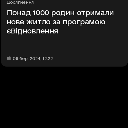
Рубрики
Досягнення
Понад 1000 родин отримали
нове житло за програмою
єВідновлення
Дата та час публікації
:
06 бер. 2024
, 12:22