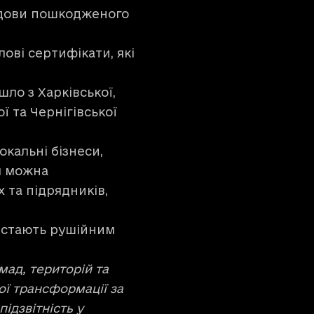
будови пошкодженого
лові сертифікати, які
ло з Харківської,
ї та Чернігівської
кальні бізнеси,
я можна
 та підрядників,
и стають рушійним
ад, територій та
ої трансформації за
підзвітність у