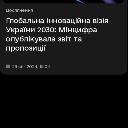
Рубрики
Досягнення
Глобальна інноваційна візія
України 2030: Мінцифра
опублікувала звіт та
пропозиції
Дата та час публікації
:
29 січ. 2024
, 15:04