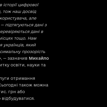
в історії цифрової
, тож наш досвід
користувача, але
— підтягуються дані з
еревіряються дані в
місцях тощо. Нам
 українців, який
симальну прозорість
»
, — зазначив
Михайло
итку освіти, науки та
слуги отримання
 Сьогодні також можна
ис. грн або
 відбудуватися.