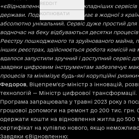
REDDIT
«єВідновлення — один із найскладніших сервісів 
КОПІЮВАТИ
держави. Подібних послуг немає в жодної з країн
абсолютно унікальний. Сервіс дуже простий для 
водночас на беку відбуваються десятки процесів 
Реєстру пошкодженого та зруйнованого майна, п
інших реєстрах, здійснюється робота комісій на 
вдалося запустили зручний і доступний сервіс для
завдяки цифровим інструментам забезпечує мак
процесів та мінімізує будь-які корупційні ризики
Федоров
, Віцепрем’єр-міністр з інновацій, розв
технологій — Міністр цифрової трансформації.
Програма запрацювала у травні 2023 року з по
грошової допомоги на ремонт до 200 тис. грн.
одержати кошти на відновлення житла до 500 т
сертифікат на купівлю нового, якщо неможливо
Завдяки єВідновленню: