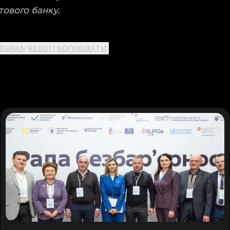
тового банку.
LEGRAM
REDDIT
КОПІЮВАТИ