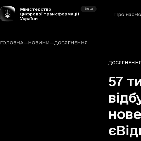
Beta
Міністерство
цифрової трансформації
Про нас
Но
України
—
—
ГОЛОВНА
НОВИНИ
ДОСЯГНЕННЯ
Рубрики
ДОСЯГНЕНН
57 т
відб
нове
єВід