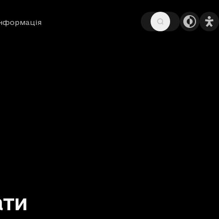
інформація
ати