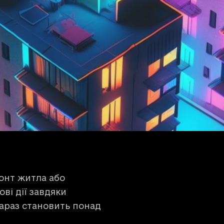
монт житла або
ві дії завдяки
зараз становить понад