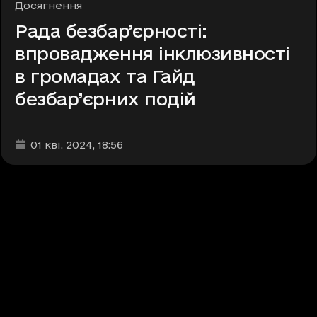
Рубрики
Досягнення
Рада безбарʼєрності:
впровадження інклюзивності
в громадах та Гайд
безбар’єрних подій
Дата та час публікації
:
01 кві. 2024
, 18:56