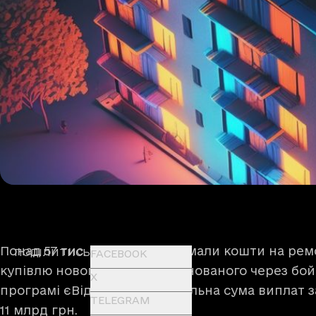
Понад 57 тис. українців отримали кошти на ре
ПОДІЛИТИСЬ
FACEBOOK
купівлю нового замість зруйнованого через бойо
X
програмі єВідновлення. Загальна сума виплат 
TELEGRAM
11 млрд грн.