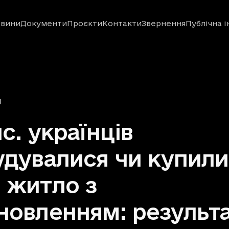
вини
Документи
Проєкти
Контакти
Звернення
Публічна 
Я
ис. українців
удувалися чи купили
 житло з
новленням: результ