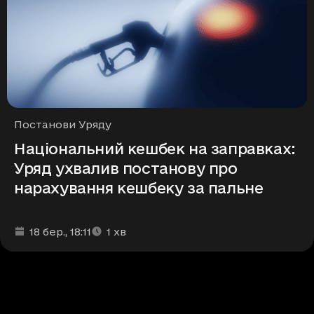
Рубрики
Постанови Уряду
Національний кешбек на заправках:
Уряд ухвалив постанову про
нарахування кешбеку за пальне
Дата та час публікації
Час читання
:
:
18 бер.
, 18:11
1
хв