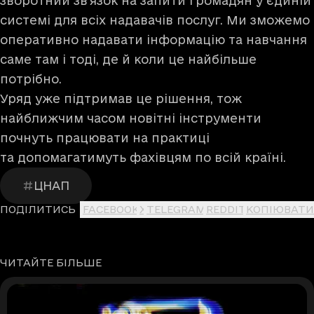
зворотний зв’язок на запити громадян у єдиній
системі для всіх надавачів послуг. Ми зможемо
оперативно надавати інформацію та навчання
саме там і тоді, де й коли це найбільше
потрібно.
Уряд уже підтримав це рішення, тож
найближчим часом новітні інструменти
почнуть працювати на практиці
та допомагатимуть фахівцям по всій країні.
ЦНАП
ПОДІЛИТИСЬ
FACEBOOK
X
TELEGRAM
REDDIT
КОПІЮВАТИ
ЧИТАЙТЕ БІЛЬШЕ