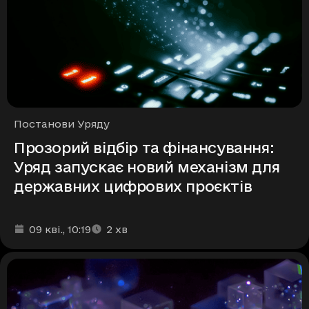
Рубрики
Постанови Уряду
Прозорий відбір та фінансування:
Уряд запускає новий механізм для
державних цифрових проєктів
Дата та час публікації
Час читання
:
:
09 кві.
, 10:19
2
хв