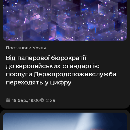
Рубрики
Постанови Уряду
Від паперової бюрократії
до європейських стандартів:
послуги Держпродспоживслужби
переходять у цифру
Дата та час публікації
Час читання
:
:
19 бер.
, 19:06
2
хв