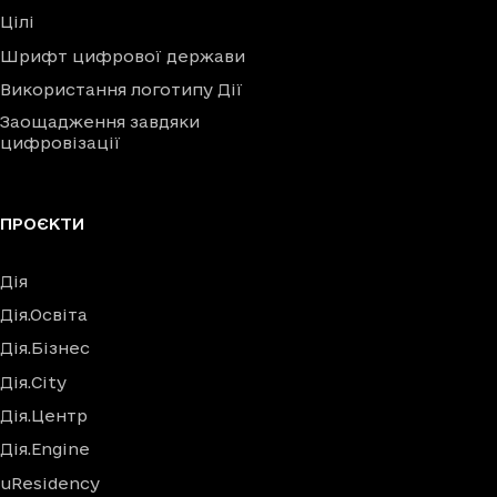
Цілі
Шрифт цифрової держави
Використання логотипу Дії
Заощадження завдяки
цифровізації
ПРОЄКТИ
Дія
Дія.Освіта
Дія.Бізнес
Дія.City
Дія.Центр
Дія.Engine
uResidency