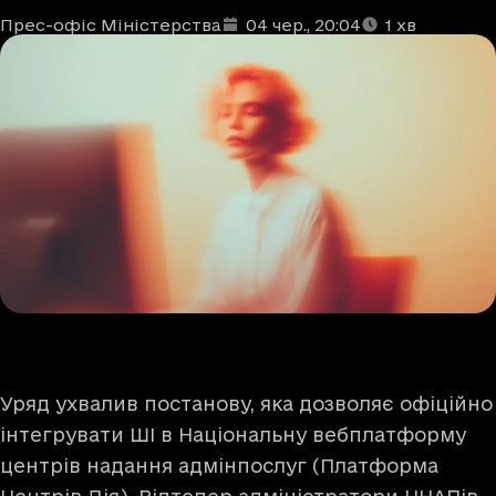
Прес-офіс Міністерства
04 чер.
, 20:04
1
хв
Автори
Дата та час публікації
Час читання
:
:
Уряд ухвалив постанову, яка дозволяє офіційно
інтегрувати ШІ в Національну вебплатформу
центрів надання адмінпослуг (Платформа