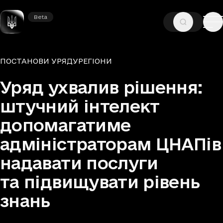
Beta
Beta
—
—
ГОЛОВНА
НОВИНИ
ПОСТАНОВИ УРЯДУ
Рубрики
ПОСТАНОВИ УРЯДУ
РЕГІОНИ
Уряд ухвалив рішення:
штучний інтелект
допомагатиме
адміністраторам ЦНАПів
надавати послуги
та підвищувати рівень
знань