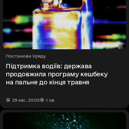
Рубрики
Постанови Уряду
Підтримка водіїв: держава
продовжила програму кешбеку
на пальне до кінця травня
Дата та час публікації
Час читання
:
:
29 кві.
, 20:05
1
хв