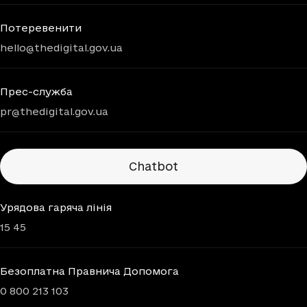
Потеревенити
hello@thedigital.gov.ua
Прес-служба
pr@thedigital.gov.ua
Chatbots
Chatbot
Урядова гаряча лінія
15 45
Безоплатна Правнича Допомога
0 800 213 103