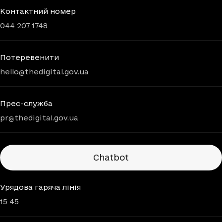
Контактний номер
044 207 1748
Потеревенити
hello@thedigital.gov.ua
Прес-служба
pr@thedigital.gov.ua
Chatbots
Chatbot
Урядова гаряча лінія
15 45