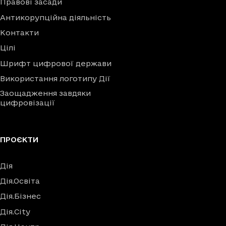
Правові засади
Антикорупційна діяльність
Контакти
Цілі
Шрифт цифрової держави
Використання логотипу Дії
Заощадження завдяки
цифровізації
ПРОЄКТИ
Дія
Дія.Освіта
Дія.Бізнес
Дія.City