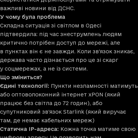
важливі новини від ДСНС.
У чому була проблема
Складна ситуація зі світлом в Одесі
підтвердила: під час знеструмлень людям
критично потрібен доступ до мережі, але
в пунктах він є не завжди. Коли зв’язок зникає,
держава часто дізнається про це зі скарг
у соцмережах, а не із системи.
Що зміниться?
Єдині технології:
Пункти незламності матимуть
або оптоволоконний інтернет хPON (який
працює без світла до 72 годин), або
супутниковий зв’язок Starlink (який виручає
там, де немає кабельних мереж)
Статична IP-адреса:
Кожна точка матиме свою
цифрову адресу. Це дозволить нам