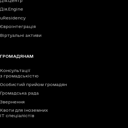
Дія.Центр
Дія.Engine
uResidency
Євроінтеграція
Віртуальні активи
ГРОМАДЯНАМ
Консультації
з громадськістю
Особистий прийом громадян
Громадська рада
Звернення
Квоти для іноземних
IT спеціалістів