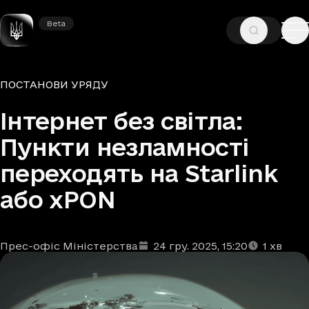
Beta
Beta
—
—
ГОЛОВНА
НОВИНИ
ПОСТАНОВИ УРЯДУ
Рубрики
ПОСТАНОВИ УРЯДУ
Інтернет без світла:
Пункти незламності
переходять на Starlink
або xPON
Прес-офіс Міністерства
24 гру. 2025
, 15:20
1
хв
Автори
Дата та час публікації
Час читання
:
: