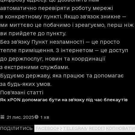
автоматично перевіряти роботу мережі
в конкретному пункті. Якщо зв’язок зникне —
ми миттєво це побачимо і зреагуємо, перш ніж
ви прийдете до пункту.
Без зв’язку Пункт незламності — це просто
тепле приміщення. З інтернетом — це доступ
до держпослуг, новин та координації
з екстреними службами.
Будуємо державу, яка працює та допомагає
за будь-яких умов.
Пов’язані статті
Як xPON допомагає бути на зв’язку під час блекаутів
Дата та час публікації
Час читання
:
:
21 лис. 2025
1
хв
ПОДІЛИТИСЬ
FACEBOOK
X
TELEGRAM
REDDIT
КОПІЮВАТИ