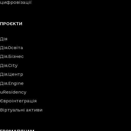
цифровізації
ПРОЄКТИ
Дія
Дія.Освіта
Дія.Бізнес
Дія.City
Дія.Центр
Дія.Engine
uResidency
Євроінтеграція
Віртуальні активи