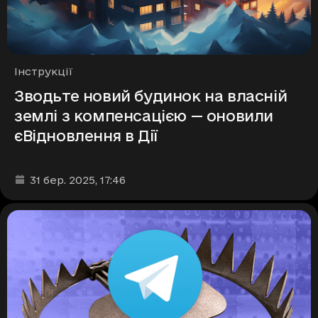
Рубрики
Інструкції
Зводьте новий будинок на власній
землі з компенсацією — оновили
єВідновлення в Дії
Дата та час публікації
:
31 бер. 2025
, 17:46