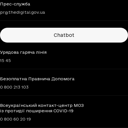
Прес-служба
pr@thedigital.gov.ua
Chatbots
Chatbot
Урядова гаряча лінія
15 45
Безоплатна Правнича Допомога
0 800 213 103
Всеукраїнський контакт-центр МОЗ
із протидії поширення COVID-19
0 800 60 20 19