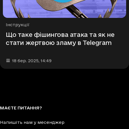
Рубрики
Інструкції
Що таке фішингова атака та як не
стати жертвою зламу в Telegram
Дата та час публікації
:
18 бер. 2025
, 14:49
МАЄТЕ ПИТАННЯ?
Напишіть нам у месенджер