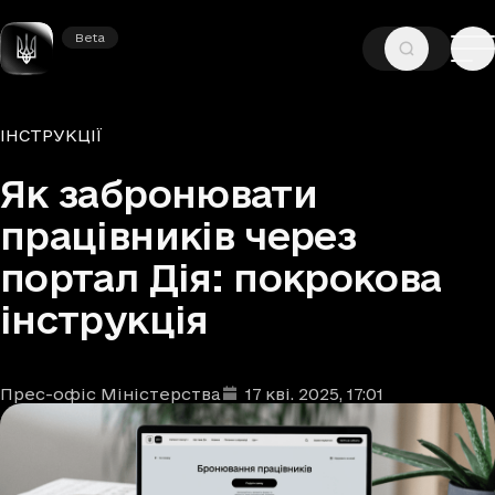
Beta
Beta
—
—
ГОЛОВНА
НОВИНИ
ІНСТРУКЦІЇ
Рубрики
ІНСТРУКЦІЇ
Як забронювати
працівників через
портал Дія: покрокова
інструкція
Прес-офіс Міністерства
17 кві. 2025
, 17:01
Автори
Дата та час публікації
: