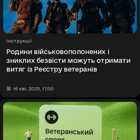
Рубрики
Інструкції
Родини військовополонених і
зниклих безвісти можуть отримати
витяг із Реєстру ветеранів
Дата та час публікації
:
16 кві. 2025
, 17:00