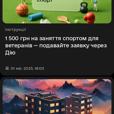
Рубрики
Інструкції
1 500 грн на заняття спортом для
ветеранів — подавайте заявку через
Дію
Дата та час публікації
:
01 кві. 2025
, 16:03