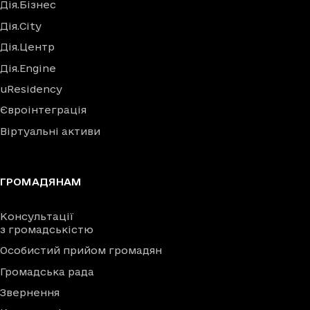
Дія.Бізнес
Дія.City
Дія.Центр
Дія.Engine
uResidency
Євроінтеграція
Віртуальні активи
ГРОМАДЯНАМ
Консультації
з громадськістю
Особистий прийом громадян
Громадська рада
Звернення