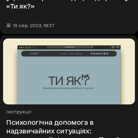
«Ти як?»
Дата та час публікації
:
15 сер. 2023
, 18:37
Рубрики
Інструкції
Психологічна допомога в
надзвичайних ситуаціях: