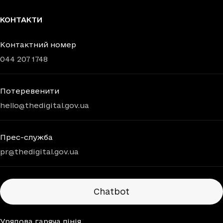
КОНТАКТИ
Контактний номер
044 207 1748
Потеревенити
hello@thedigital.gov.ua
Прес-служба
pr@thedigital.gov.ua
Chatbots
Chatbot
Урядова гаряча лінія