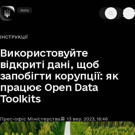
Beta
Beta
—
—
ГОЛОВНА
НОВИНИ
ІНСТРУКЦІЇ
Рубрики
ІНСТРУКЦІЇ
Використовуйте
відкриті дані, щоб
запобігти корупції: як
працює Open Data
Toolkits
Прес-офіс Міністерства
13 вер. 2023
, 16:46
Автори
Дата та час публікації
: