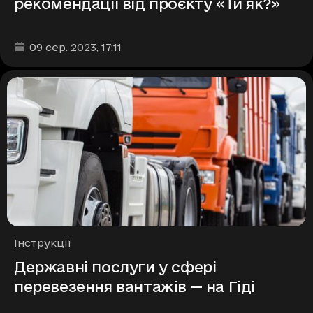
рекомендації від проєкту «Ти як?»
Дата та час публікації
:
09 сер. 2023
, 17:11
Рубрики
Інструкції
Державні послуги у сфері
перевезення вантажів — на Гіді