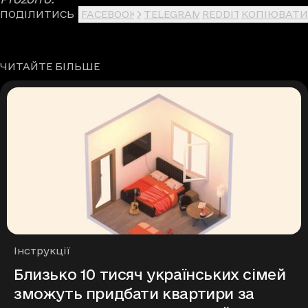
ПОДІЛИТИСЬ
FACEBOOK
X
TELEGRAM
REDDIT
КОПІЮВАТИ
ЧИТАЙТЕ БІЛЬШЕ
Рубрики
Інструкції
Близько 10 тисяч українських сімей
зможуть придбати квартири за