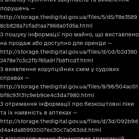
порушень —
http://storage.thedigital.gov.ua/files/5/d5/f8e3589
8cb828a7cfad1aa7968a0fd5a.html
З пошуку інформації про майно, що виставлено
на продаж або доступно для оренди —
http://storage.thedigital.gov.ua/files/d/cd/b2d380
2478e7c3c2fb765a917b8f1cdf.html
З виявлення корупційних схем у судових
справах —
http://storage.thedigital.gov.ua/files/8/98/504ac01
bf8c93131c9eb9ce4c3da7980.html
З отримання інформації про безкоштовні ліки
та їх наявність в аптеках —
http://storage.thedigital.gov.ua/files/d/3d/092b9d
d4a4da85992007ec30c7a063dd.html
З відслідковування фінансових трансакцій