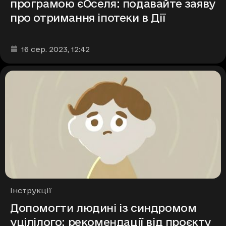
програмою єОселя: подавайте заяву
про отримання іпотеки в Дії
Дата та час публікації
:
16 сер. 2023
, 12:42
Рубрики
Інструкції
Допомогти людині із синдромом
уцілілого: рекомендації від проєкту