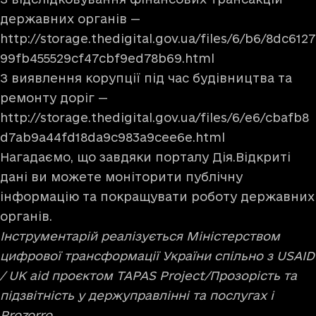
державних органів —
http://storage.thedigital.gov.ua/files/6/b6/8dc6127
99fb455529cf47cbf9ed78b69.html
З виявлення корупції під час будівництва та
ремонту доріг —
http://storage.thedigital.gov.ua/files/6/e6/cbafb8
d7ab9a44fd18da9c983a9cee6e.html
Нагадаємо, що завдяки порталу
Дія.Відкриті
дані
ви можете моніторити публічну
інформацію та покращувати роботу державних
органів.
Інструментарій реалізується Міністерством
цифрової трансформації України спільно з USAID
/ UK aid проєктом TAPAS Project/Прозорість та
підзвітність у держуправлінні та послугах і
Prozorro.