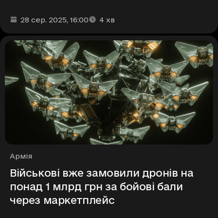
Дата та час публікації
Час читання
:
:
28 сер. 2025
, 16:00
4
хв
Рубрики
Армія
Військові вже замовили дронів на
понад 1 млрд грн за бойові бали
через маркетплейс