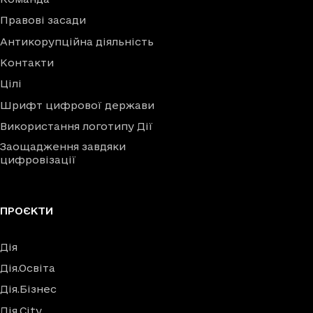
Правові засади
Антикорупційна діяльність
Контакти
Цілі
Шрифт цифрової держави
Використання логотипу Дії
Заощадження завдяки
цифровізації
ПРОЄКТИ
Дія
Дія.Освіта
Дія.Бізнес
Дія.City