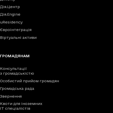
Дія.Центр
Дія.Engine
uResidency
Євроінтеграція
Віртуальні активи
ГРОМАДЯНАМ
Консультації
з громадськістю
Особистий прийом громадян
Громадська рада
Звернення
Квоти для іноземних
IT спеціалістів