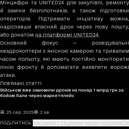
Мінцифри та UNITED24 для закупівлі, ремонту
й заміни безпілотників, а також підготовки
операторів. Підтримати ініціативу можна,
надіславши власний дрон через Нову пошту,
або донатом
на платформі UNITED24
.
Основний фокус — розвідувальні
квадрокоптери з якісною камерою та тривалим
часом польоту, які мають постійно моніторити
лінію фронту й допомагати виявляти ворожі
атаки.
Пов’язані статті
Військові вже замовили дронів на понад 1 млрд грн за
бойові бали через маркетплейс
Дата та час публікації
Час читання
:
:
25 сер. 2025
2
хв
ПОДІЛИТИСЬ
FACEBOOK
X
TELEGRAM
REDDIT
КОПІЮВАТИ