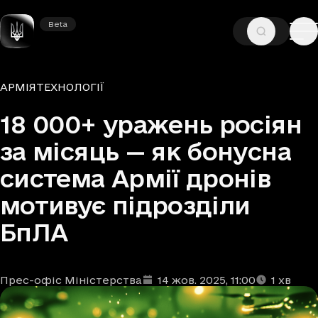
Beta
Beta
—
—
ГОЛОВНА
НОВИНИ
АРМІЯ
Рубрики
АРМІЯ
ТЕХНОЛОГІЇ
18 000+ уражень росіян
за місяць — як бонусна
система Армії дронів
мотивує підрозділи
БпЛА
Прес-офіс Міністерства
14 жов. 2025
, 11:00
1
хв
Автори
Дата та час публікації
Час читання
:
: