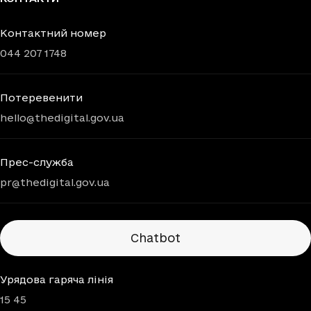
Контактний номер
044 207 1748
Потеревенити
hello@thedigital.gov.ua
Прес-служба
pr@thedigital.gov.ua
Chatbots
Chatbot
Урядова гаряча лінія
15 45