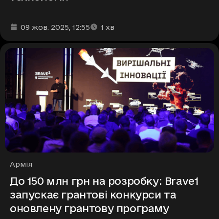
Дата та час публікації
Час читання
:
:
09 жов. 2025
, 12:55
1
хв
Рубрики
Армія
До 150 млн грн на розробку: Brave1
запускає грантові конкурси та
оновлену грантову програму