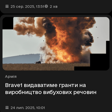
Дата та час публікації
Час читання
:
:
25 сер. 2025
, 13:51
2
хв
Рубрики
Армія
Brave1 видаватиме гранти на
виробництво вибухових речовин
Дата та час публікації
:
24 лип. 2025
, 10:01