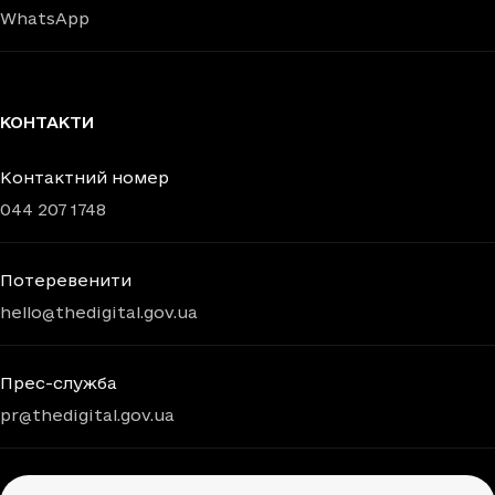
WhatsApp
КОНТАКТИ
Контактний номер
044 207 1748
Потеревенити
hello@thedigital.gov.ua
Прес-служба
pr@thedigital.gov.ua
Chatbots