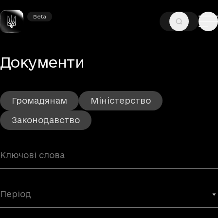
Beta
Beta
—
ГОЛОВНА
ДОКУМЕНТИ
– Сторінка 8
Документи
Громадянам
Міністерство
Законодавство
Період