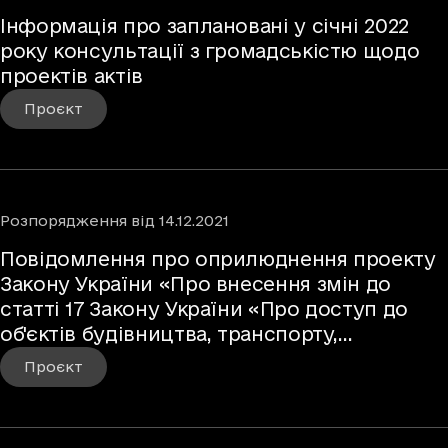
Інформація про заплановані у січні 2022
року консультації з громадськістю щодо
проектів актів
Проєкт
Розпорядження
від
14.12.2021
Повідомлення про оприлюднення проекту
Закону України «Про внесення змін до
статті 17 Закону України «Про доступ до
об'єктів будівництва, транспорту,
електроенергетики з метою розвитку
Проєкт
телекомунікаційних мереж» щодо
спрощення розміщення об'єктів
телекомунікаційної інфраструктури»