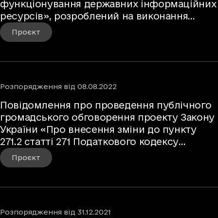
функціонування державних інформаційних
ресурсів», розроблений на виконання
Закону України від 15 березня 2022 року №
Проєкт
2130-ІХ «Про внесення змін до деяких
законів України щодо забезпечення
функціонування інформаційно-
комунікаційних систем, електронних
Розпорядження
від
08.08.2022
комунікаційних систем, публічних
електронних реєстрів»
Повідомлення про проведення публічного
громадського обговорення проекту Закону
України «Про внесення зміни до пункту
271.2 статті 271 Податкового кодексу
України щодо унормування питань
Проєкт
оприлюднення і застосування рішення про
нормативну грошову оцінку земельних
ділянок, проведену вперше»
Розпорядження
від
31.12.2021