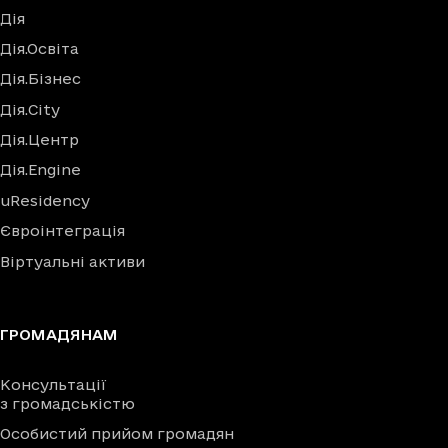
Дія
Дія.Освіта
Дія.Бізнес
Дія.City
Дія.Центр
Дія.Engine
uResidency
Євроінтеграція
Віртуальні активи
ГРОМАДЯНАМ
Консультації
з громадськістю
Особистий прийом громадян