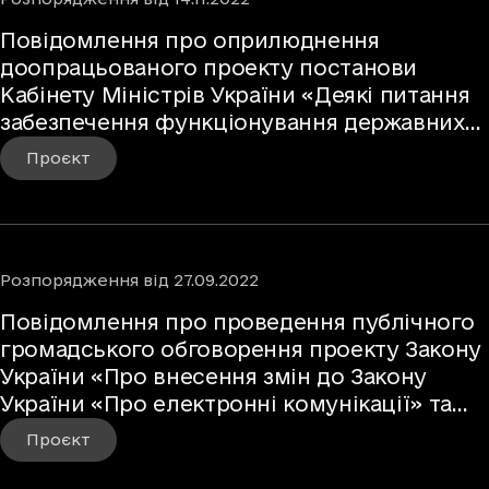
Повідомлення про оприлюднення
доопрацьованого проекту постанови
Кабінету Міністрів України «Деякі питання
забезпечення функціонування державних
інформаційних ресурсів»
Проєкт
Розпорядження
від
27.09.2022
Повідомлення про проведення публічного
громадського обговорення проекту Закону
України «Про внесення змін до Закону
України «Про електронні комунікації» та
деяких інших законодавчих актів України
Проєкт
щодо удосконалення окремих положень
сфери електронних комунікацій»