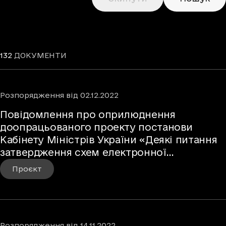
132
ДОКУМЕНТИ
Розпорядження
від
02.12.2022
Повідомлення про оприлюднення
доопрацьованого проекту постанови
Кабінету Міністрів України «Деякі питання
затвердження схем електронної
ідентифікації»
Проєкт
Розпорядження
від
14.11.2022