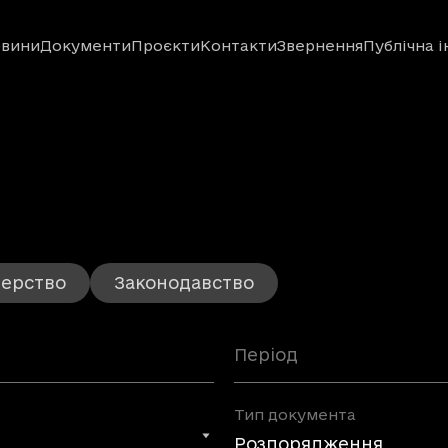
вини
Документи
Проєкти
Контакти
Звернення
Публічна 
орінка 4
терство
Законодавство
Період
Тип документа
Розпорядження