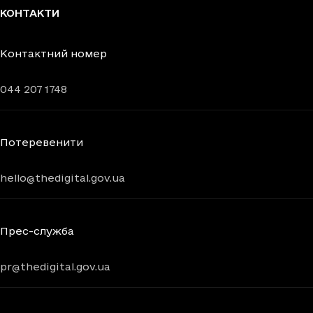
КОНТАКТИ
Контактний номер
044 207 1748
Потеревенити
hello@thedigital.gov.ua
Прес-служба
pr@thedigital.gov.ua