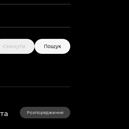
Скинути
Пошук
 та
Розпорядження