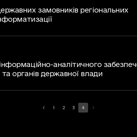
ержавних замовників регіональних
інформатизації
інформаційно-аналітичного забезпе
 та органів державної влади
1
2
3
4