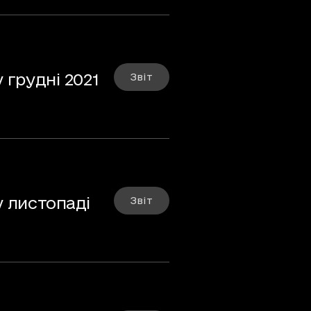
Звіт
у листопаді
Звіт