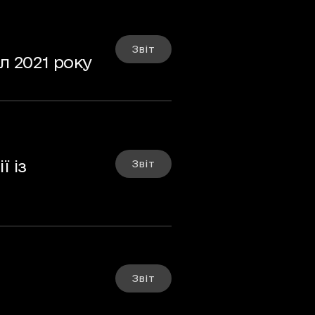
Звіт
л 2021 року
 із
Звіт
Звіт