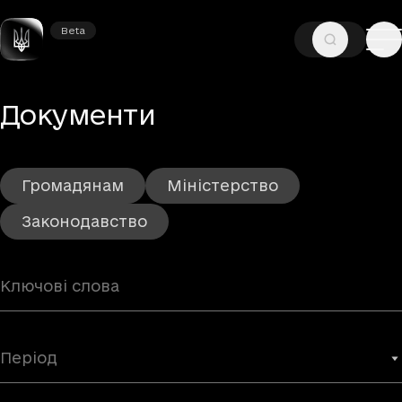
Beta
Beta
—
ГОЛОВНА
ДОКУМЕНТИ
– Сторінка 22
Документи
Громадянам
Міністерство
Законодавство
Період