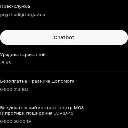
Прес-служба
pr@thedigital.gov.ua
Chatbots
Chatbot
Урядова гаряча лінія
15 45
Безоплатна Правнича Допомога
0 800 213 103
Всеукраїнський контакт-центр МОЗ
із протидії поширення COVID-19
0 800 60 20 19