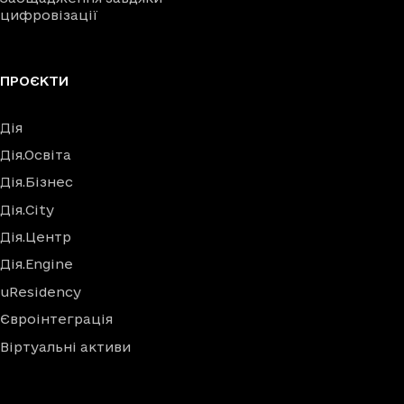
цифровізації
ПРОЄКТИ
Дія
Дія.Освіта
Дія.Бізнес
Дія.City
Дія.Центр
Дія.Engine
uResidency
Євроінтеграція
Віртуальні активи