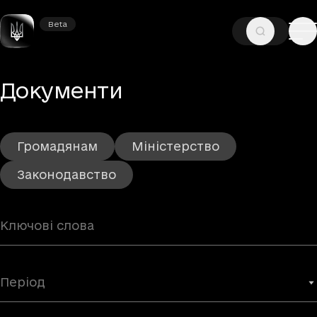
Beta
Beta
—
ГОЛОВНА
ДОКУМЕНТИ
– Сторінка 11
Документи
Громадянам
Міністерство
Законодавство
Період