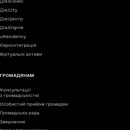
Дія.Бізнес
Дія.City
Дія.Центр
Дія.Engine
uResidency
Євроінтеграція
Віртуальні активи
ГРОМАДЯНАМ
Консультації
з громадськістю
Особистий прийом громадян
Громадська рада
Звернення