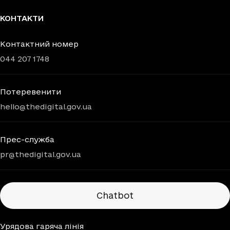
КОНТАКТИ
Контактний номер
044 207 1748
Потеревенити
hello@thedigital.gov.ua
Прес-служба
pr@thedigital.gov.ua
Chatbots
Chatbot
Урядова гаряча лінія