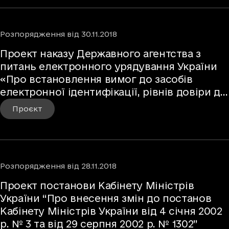
Розпорядження
від
30.11.2018
Проект наказу Державного агентства з
питань електронного урядування України
«Про встановлення вимог до засобів
електронної ідентифікації, рівнів довіри до
засобів електронної ідентифікації для їх
Проєкт
використання у сфері електронного
урядування»
Розпорядження
від
28.11.2018
Проект постанови Кабінету Міністрів
України “Про внесення змін до постанов
Кабінету Міністрів України від 4 січня 2002
р. № 3 та від 29 серпня 2002 р. № 1302”