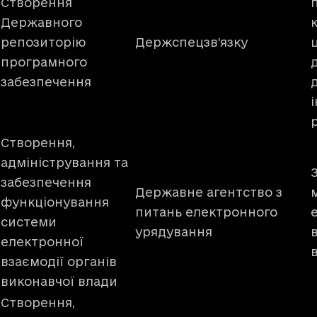
Створення
Державного
репозиторію
Держспецзв’язку
ц
програмного
забезпечення
Створення,
адміністрування та
забезпечення
Державне агентство з
функціонування
питань електронного
системи
урядування
електронної
взаємодії органів
виконавчої влади
Створення,