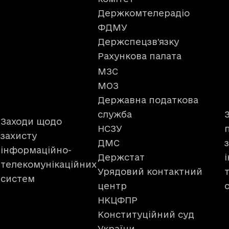
Держкомтелерадіо
ФДМУ
Держспецзв’язку
Рахункова палата
МЗС
МОЗ
Державна податкова
служба
Заходи щодо
НСЗУ
захисту
ДМС
інформаційно-
Держстат
телекомунікаційних
Урядовий контактний
систем
центр
НКЦФПР
Конституційний суд
України