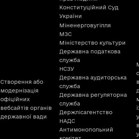
Конституційний Суд
України
Міненерговугілля
МЗС
Міністерство культури
Державна податкова
служба
НСЗУ
Державна аудиторська
Створення або
служба
модернізація
Державна регуляторна
офіційних
служба
вебсайтів органів
ї
Держлісагентство
державної вади
НАДС
Антимонопольний
комітет