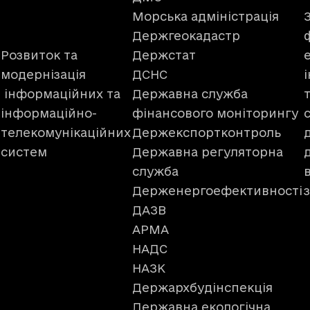
Морська адміністрація
Держгеокадастр
Розвиток та
Держстат
модернізація
ДСНС
інформаційних та
Державна служба
інформаційно-
фінансового моніторингу
телекомунікаційних
Держекспортконтроль
систем
Державна регуляторна
служба
Держенергоефективності
ДАЗВ
АРМА
НАДС
НАЗК
Держархбудінспекція
Державна екологічна