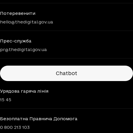
Потеревенити
hello@thedigital.gov.ua
Прес-служба
pr@thedigital.gov.ua
Chatbots
Chatbot
Урядова гаряча лінія
15 45
Безоплатна Правнича Допомога
0 800 213 103