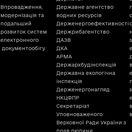
Впровадження,
Державне агентство
модернізація та
водних ресурсів
подальший
Держенергоефективності
розвиток систем
Держрибагентство
електронного
ДАЗВ
документообігу
ДКА
АРМА
Держархбудінспекція
Державна екологічна
інспекція
Держенергонагляд
НКЦФПР
Секретаріат
Уповноваженого
Верховної Ради України з
прав людини