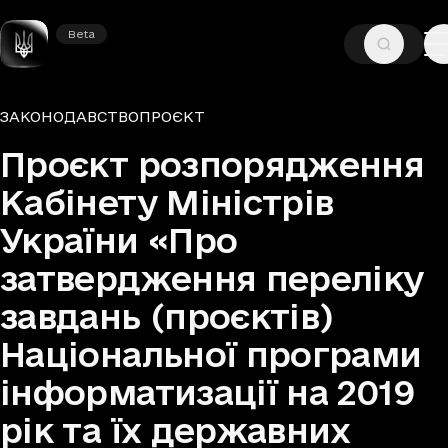
Beta
Beta
—
—
ГОЛОВНА
ДОКУМЕНТИ
ЗАКОНОДАВСТВО
ЗАКОНОДАВСТВО
ПРОЄКТ
Група документів та тип
Проєкт розпорядження
Кабінету Міністрів
України «Про
затвердження переліку
завдань (проєктів)
Національної програми
інформатизації на 2019
рік та їх державних