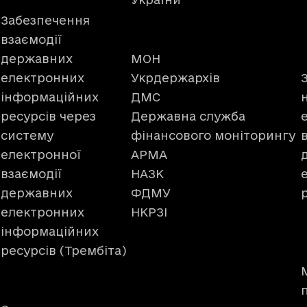
Забезпечення
взаємодії
державних
МОН
електронних
Укрдержархів
інформаційних
ДМС
ресурсів через
Державна служба
систему
фінансового моніторингу
електронної
АРМА
взаємодії
НАЗК
державних
ФДМУ
електронних
НКРЗІ
інформаційних
ресурсів (Трембіта)