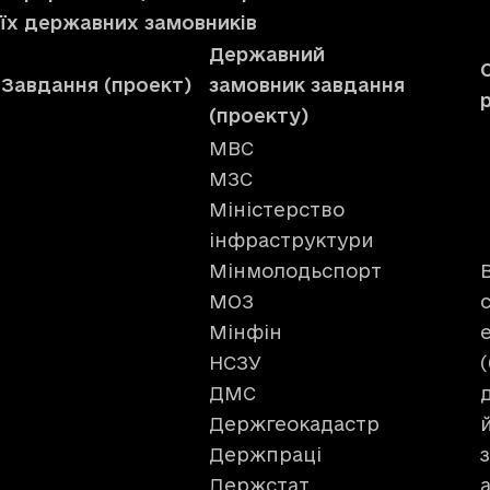
їх державних замовників
Державний
Завдання (проект)
замовник
завдання
(проекту)
МВС
МЗС
Міністерство
інфраструктури
Мінмолодьспорт
МОЗ
Мінфін
НСЗУ
ДМС
Держгеокадастр
Держпраці
Держстат