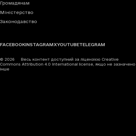
Громадянам
Міністерство
Законодавство
FACEBOOK
INSTAGRAM
X
YOUTUBE
TELEGRAM
©
2026
Весь контент доступний за ліцензією Creative
Commons Attribution 4.0 International license, якщо не зазначено
інше