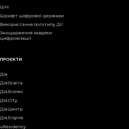
Цілі
Шрифт цифрової держави
Використання логотипу Дії
Заощадження завдяки
цифровізації
ПРОЄКТИ
Дія
Дія.Освіта
Дія.Бізнес
Дія.City
Дія.Центр
Дія.Engine
uResidency