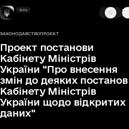
Beta
Beta
—
—
ГОЛОВНА
ДОКУМЕНТИ
ЗАКОНОДАВСТВО
ЗАКОНОДАВСТВО
ПРОЄКТ
Група документів та тип
Проект постанови
Кабінету Міністрів
України "Про внесення
змін до деяких постанов
Кабінету Міністрів
України щодо відкритих
даних"