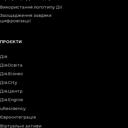
Використання логотипу Дії
Заощадження завдяки
цифровізації
ПРОЄКТИ
Дія
Дія.Освіта
Дія.Бізнес
Дія.City
Дія.Центр
Дія.Engine
uResidency
Євроінтеграція
Віртуальні активи