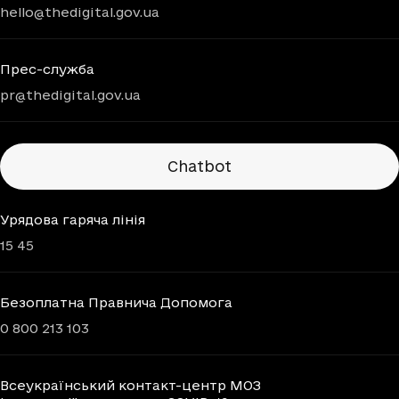
hello@thedigital.gov.ua
Прес-служба
pr@thedigital.gov.ua
Chatbots
Chatbot
Урядова гаряча лінія
15 45
Безоплатна Правнича Допомога
0 800 213 103
Всеукраїнський контакт-центр МОЗ