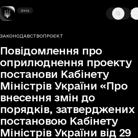
Beta
Beta
—
—
ГОЛОВНА
ДОКУМЕНТИ
ЗАКОНОДАВСТВО
ЗАКОНОДАВСТВО
ПРОЄКТ
Група документів та тип
Повідомлення про
оприлюднення проекту
постанови Кабінету
Міністрів України «Про
внесення змін до
порядків, затверджених
постановою Кабінету
Міністрів України від 29