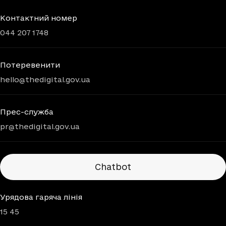
Контактний номер
044 207 1748
Потеревенити
hello@thedigital.gov.ua
Прес-служба
pr@thedigital.gov.ua
Chatbots
Chatbot
Урядова гаряча лінія
15 45