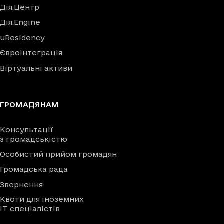
Дія.Центр
Дія.Engine
uResidency
Євроінтеграція
Віртуальні активи
ГРОМАДЯНАМ
Консультації
з громадськістю
Особистий прийом громадян
Громадська рада
Звернення
Квоти для іноземних
IT спеціалістів