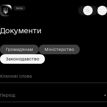
Beta
Beta
—
—
ГОЛОВНА
ДОКУМЕНТИ
ЗАКОНОДАВСТВО
– Законодавство
–
Документи
Громадянам
Міністерство
Законодавство
Період