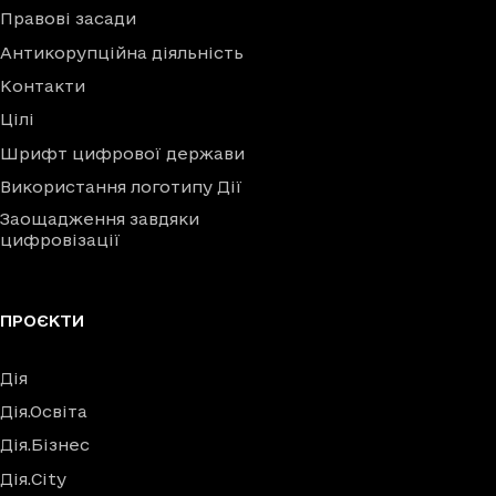
Правові засади
Антикорупційна діяльність
Контакти
Цілі
Шрифт цифрової держави
Використання логотипу Дії
Заощадження завдяки
цифровізації
ПРОЄКТИ
Дія
Дія.Освіта
Дія.Бізнес
Дія.City