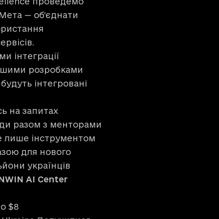
cellence проведемо
 Мета — об’єднати
користання
ервісів.
и інтеграції
ьнішими розробками
будуть інтегровані
сь на запитах
анди разом з менторами
е лише інструментом
азою для нового
ьйони українців
INWIN AI Center
о $8