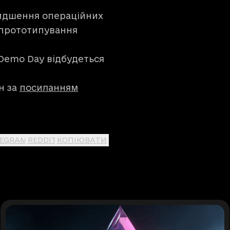
дшення операційних
, прототипування
Demo Day відбудеться
н за
посиланням
LEGRAM
REDDIT
КОПІЮВАТИ