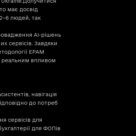
 Ukraine.Долучитися
хто має досвід
2–6 людей, так
провадження AI-рішень
их сервісів. Завдяки
етодології EPAM
 з реальним впливом
истентів, навігація
ідповідно до потреб
я сервісів для
бухгалтерії для ФОПів