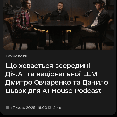
Рубрики
Технології
Що ховається всередині
Дія.АІ та національної LLM —
Дмитро Овчаренко та Данило
Цьвок для АІ House Podcast
Дата та час публікації
Час читання
:
:
17 жов. 2025
, 16:00
2
хв