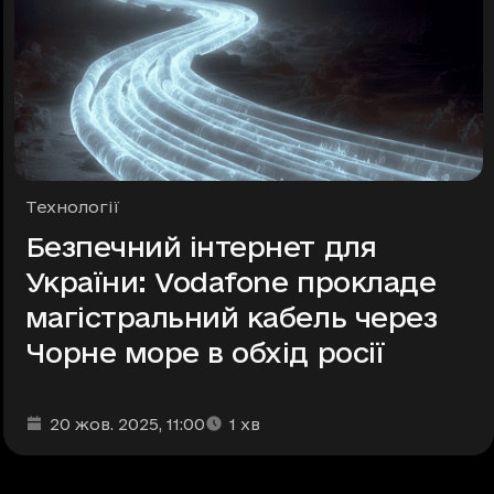
Рубрики
Технології
Безпечний інтернет для
України: Vodafone прокладе
магістральний кабель через
Чорне море в обхід росії
Дата та час публікації
Час читання
:
:
20 жов. 2025
, 11:00
1
хв