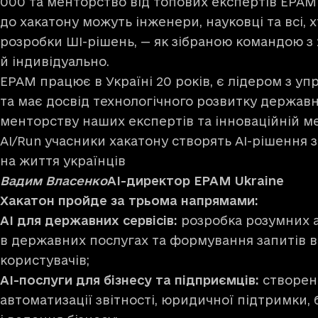
000 та менторство від топових експертів EPAM
до хакатону можуть інженери, науковці та всі, 
розробки ШІ-рішень, — як зібраною командою з 
й індивідуально.
EPAM працює в Україні 20 років, є лідером з у
та має досвід технологічного розвитку державн
менторству наших експертів та інноваційній м
AI/Run учасники хакатону створять AI-рішення
на життя українців
Вадим Власенко
AI-директор EPAM Ukraine
Хакатон пройде за трьома напрямами:
AI для державних сервісів:
розробка розумних ас
в державних послугах та формування запитів в
користувачів;
AI-послуги для бізнесу та підприємців:
створенн
автоматизації звітності, юридичної підтримки, 