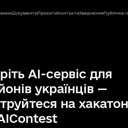
вини
Документи
Проєкти
Контакти
Звернення
Публічна 
ріть AI-сервіс для
йонів українців —
труйтеся на хакато
.AIContest