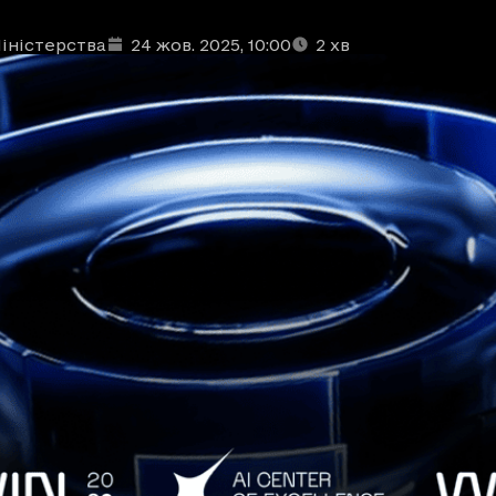
іністерства
24 жов. 2025
, 10:00
2
хв
ублікації
: