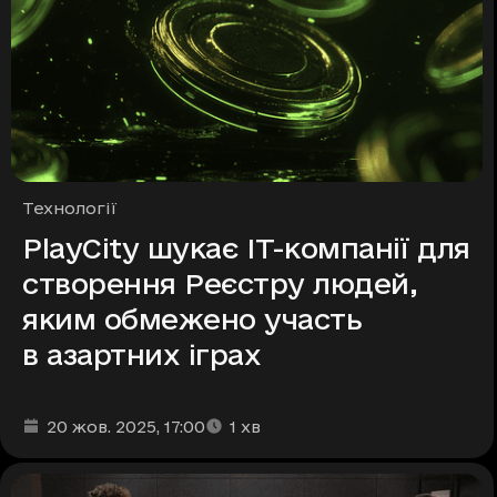
Рубрики
Технології
PlayCity шукає ІТ-компанії для
створення Реєстру людей,
яким обмежено участь
в азартних іграх
Дата та час публікації
Час читання
:
:
20 жов. 2025
, 17:00
1
хв