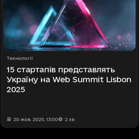
Рубрики
Технології
15 стартапів представлять
Україну на Web Summit Lisbon
2025
Дата та час публікації
Час читання
:
:
20 жов. 2025
, 13:00
2
хв