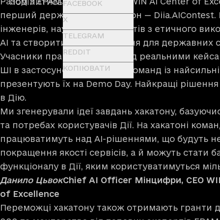
Разом з EPAM Ukraine та WINWIN AI Center of Ex
ПОДІЛИТИСЬ
FACEBOOK
перший державний AI-хакатон — Diia.AIContest.
X
інженерів, науковців, експертів з етичного ви
TELEGRAM
АІ та створити нові AI-рішення для державних с
REDDIT
Учасники працюватимуть над реальними кейсам
КОПІЮВАТИ
ШІ в застосунок Дія. Десять команд із найсил
презентують їх на Demo Day. Найкращі рішення 
в Дію.
Ми згенерували ідеї завдань хакатону, базуючи
та потребах користувачів Дії. На хакатоні ком
працюватимуть над AI-рішеннями, що будуть н
покращення якості сервісів, а й можуть стати б
функціоналу в Дії, яким користуватимуться міл
Данило Цьвок
Chief AI Officer Мінцифри, CEO W
of Excellence
Переможці хакатону також отримають гранти д