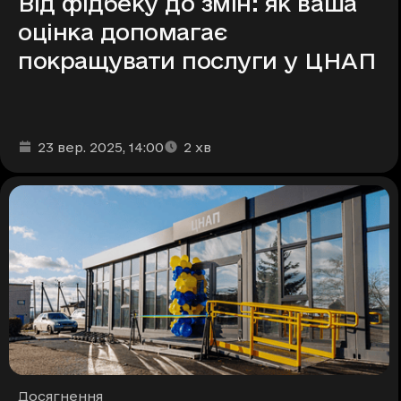
Від фідбеку до змін: як ваша
оцінка допомагає
покращувати послуги у ЦНАП
Дата та час публікації
Час читання
:
:
23 вер. 2025
, 14:00
2
хв
Рубрики
Досягнення