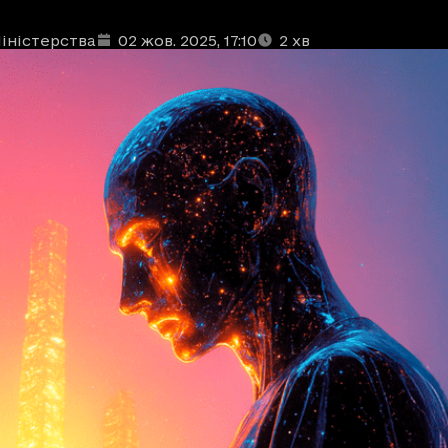
іністерства
02 жов. 2025
, 17:10
2
хв
ублікації
: