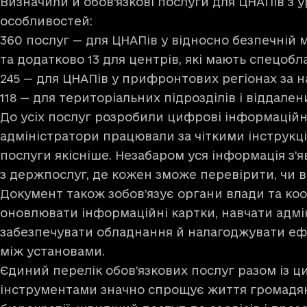
Визначили й обовʼязкові послуги для ЦНАПів з 
особливостей:
360 послуг — для ЦНАПів у відносно безпечній 
та додатково 13 для центрів, які мають спецобл
245 — для ЦНАПів у прифронтових регіонах за н
118 — для територіальних підрозділів і віддален
До усіх послуг розробили цифрові інформаційн
адміністратори працювали за чіткими інструкц
послуги якісніше. Незабаром уся інформація з’яв
з держпослуг, де кожен зможе перевірити, чи в
Документ також зобов’язує органи влади та ко
оновлювати інформаційні картки, навчати адмін
забезпечувати обладнання й налагоджувати е
між установами.
Єдиний перелік обов’язкових послуг разом із 
інструментами значно спрощує життя громад