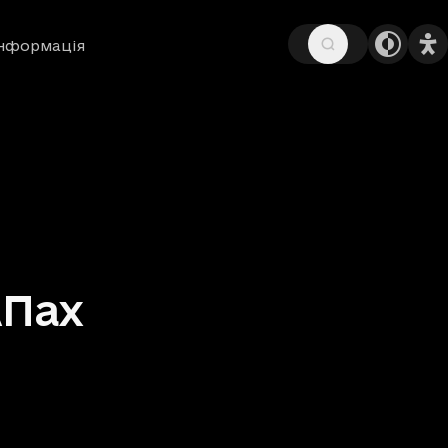
інформація
АПах