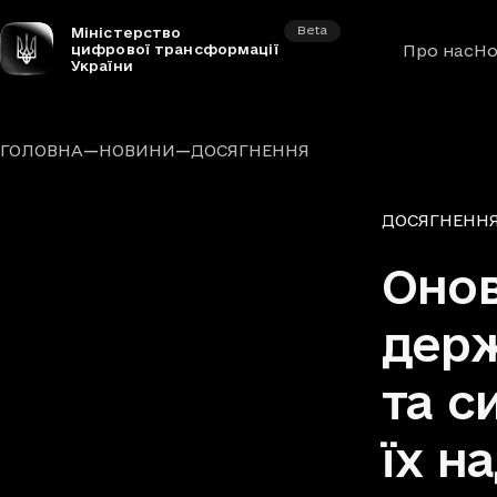
Beta
Міністерство
цифрової трансформації
Про нас
Но
України
—
—
ГОЛОВНА
НОВИНИ
ДОСЯГНЕННЯ
Рубрики
ДОСЯГНЕНН
Оно
держ
та с
їх н