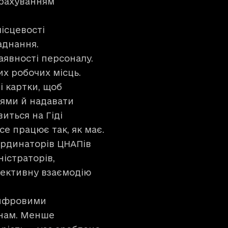
урахуванням
місцевості
аднання.
аявності персоналу.
их робочих місць.
і картки, щоб
іями й надавати
иться на Гіді
се працює так, як має.
ординаторів ЦНАПів
істраторів,
фективну взаємодію
цифровими
янам. Менше