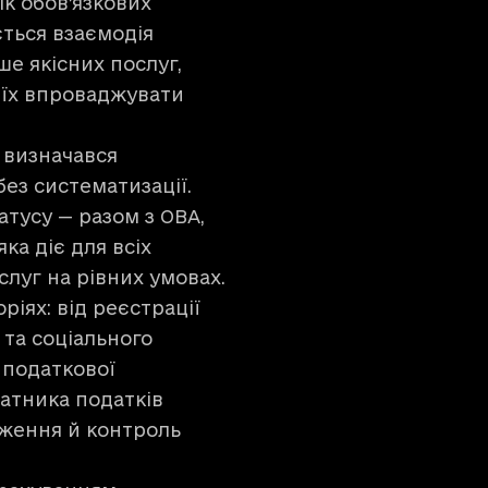
к обов’язкових
ться взаємодія
е якісних послуг,
к їх впроваджувати
 визначався
ез систематизації.
тусу — разом з ОВА,
а діє для всіх
слуг на рівних умовах.
ріях: від реєстрації
 та соціального
 податкової
латника податків
ження й контроль