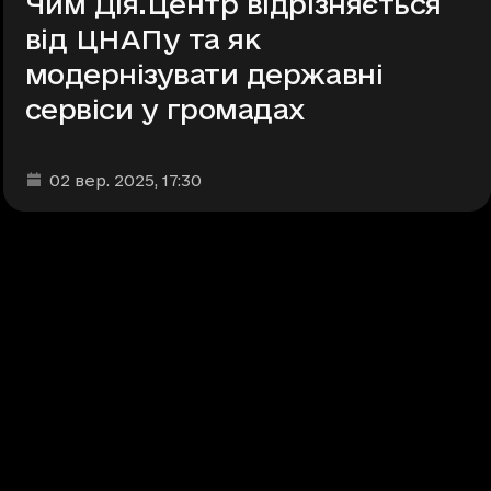
Чим Дія.Центр відрізняється
від ЦНАПу та як
модернізувати державні
сервіси у громадах
Дата та час публікації
:
02 вер. 2025
, 17:30