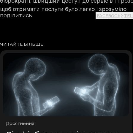
бюрократії, швидший доступ до сервісів і прозо
щоб отримати послуги було легко і зрозуміло.
ПОДІЛИТИСЬ
FACEBOOK
X
TE
ЧИТАЙТЕ БІЛЬШЕ
Рубрики
Досягнення