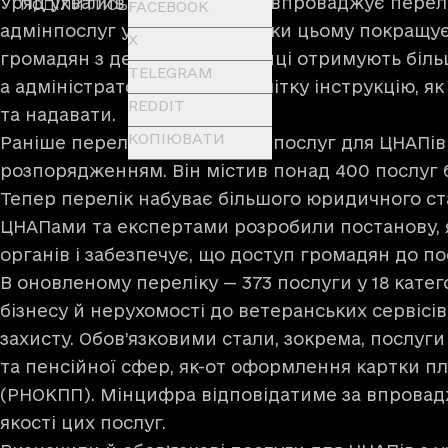
Уряд ухвалив постанову, яка впроваджує перелі
ПОДІЛИТИСЬ
FACEBOOK
адмінпослуг у ЦНАПах. Завдяки цьому покращує
X
громадян з державою: українці отримують більш
TELEGRAM
а адміністратори та ЦОВВ — чітку інструкцію, я
REDDIT
та надавати.
КОПІЮВАТИ
Раніше перелік обов’язкових послуг для ЦНАПів
розпорядженням. Він містив понад 400 послуг б
Тепер перелік набуває більшого юридичного ста
ЦНАПами та експертами розробили постанову, як
органів і забезпечує, що доступ громадян до по
В оновленому переліку — 373 послуги у 18 катего
бізнесу й нерухомості до ветеранських сервісів
захисту. Обов’язковими стали, зокрема, послуги
та пенсійної сфер, як-от оформлення картки п
(РНОКПП). Мінцифра відповідатиме за впровад
якості цих послуг.