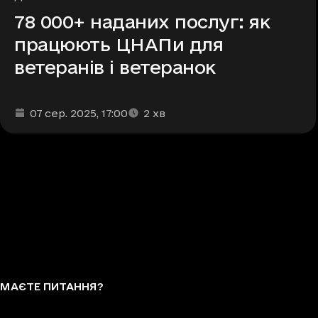
78 000+ наданих послуг: як
працюють ЦНАПи для
ветеранів і ветеранок
Дата та час публікації
Час читання
:
:
07 сер. 2025
, 17:00
2
хв
МАЄТЕ ПИТАННЯ?