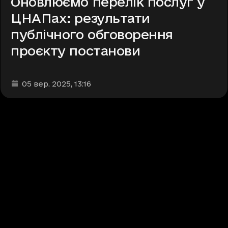
Оновлюємо перелік послуг у
ЦНАПах: результати
публічного обговорення
проєкту постанови
Дата та час публікації
:
05 вер. 2025
, 13:16