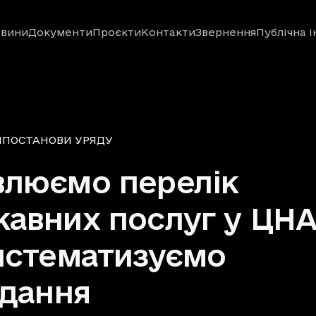
вини
Документи
Проєкти
Контакти
Звернення
Публічна 
Я
ПОСТАНОВИ УРЯДУ
влюємо перелік
авних послуг у ЦН
истематизуємо
адання